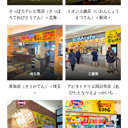
さっぽろテレビ塔店（さっぽ
イオン上越店（いおんじょう
ろてれびとうてん）＜北海道
えつてん）＜新潟＞
＞
埼玉県
三重県
草加店（そうかてん）＜埼玉
アピタトナリエ四日市店（あ
＞
ぴたとなりえよっかいちて
ん）＜三重＞