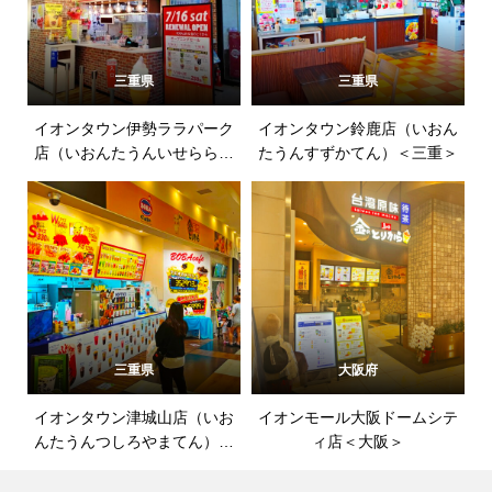
三重県
三重県
イオンタウン伊勢ララパーク
イオンタウン鈴鹿店（いおん
店（いおんたうんいせららぱ
たうんすずかてん）＜三重＞
ーくてん）＜三重＞
三重県
大阪府
イオンタウン津城山店（いお
イオンモール大阪ドームシテ
んたうんつしろやまてん）＜
ィ店＜大阪＞
三重＞