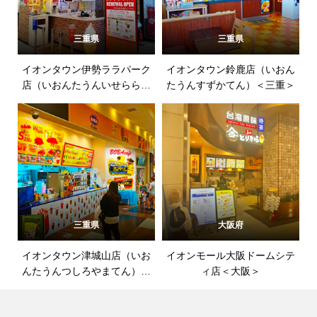
三重県
三重県
イオンタウン伊勢ララパーク
イオンタウン鈴鹿店（いおん
店（いおんたうんいせららぱ
たうんすずかてん）＜三重＞
ーくてん）＜三重＞
三重県
大阪府
イオンタウン津城山店（いお
イオンモール大阪ドームシテ
んたうんつしろやまてん）＜
ィ店＜大阪＞
三重＞