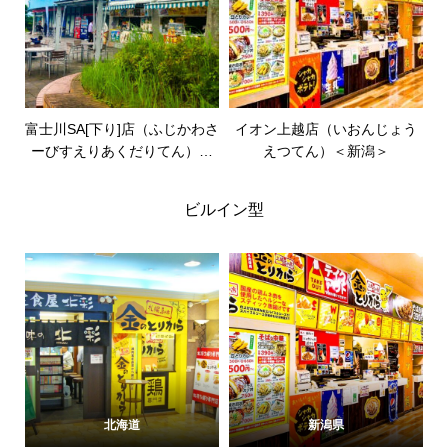
富士川SA[下り]店（ふじかわさ
イオン上越店（いおんじょう
ーびすえりあくだりてん）＜
えつてん）＜新潟＞
静岡＞
ビルイン型
北海道
新潟県