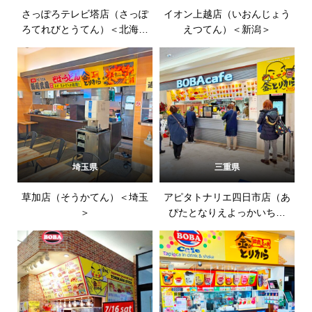
さっぽろテレビ塔店（さっぽ
イオン上越店（いおんじょう
ろてれびとうてん）＜北海道
えつてん）＜新潟＞
＞
埼玉県
三重県
草加店（そうかてん）＜埼玉
アピタトナリエ四日市店（あ
＞
ぴたとなりえよっかいちて
ん）＜三重＞